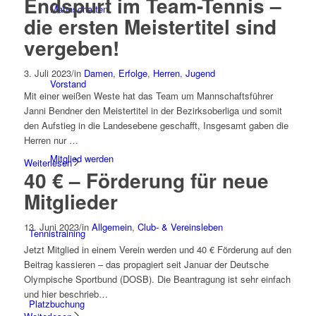
Endspurt im Team-Tennis –
Mannschaften
die ersten Meistertitel sind
vergeben!
3. Juli 2023
/
in
Damen
,
Erfolge
,
Herren
,
Jugend
Vorstand
Mit einer weißen Weste hat das Team um Mannschaftsführer
Janni Bendner den Meistertitel in der Bezirksoberliga und somit
den Aufstieg in die Landesebene geschafft, Insgesamt gaben die
Herren nur …
Mitglied werden
Weiterlesen
40 € – Förderung für neue
Mitglieder
13. Juni 2023
/
in
Allgemein
,
Club- & Vereinsleben
Tennistraining
Jetzt Mitglied in einem Verein werden und 40 € Förderung auf den
Beitrag kassieren – das propagiert seit Januar der Deutsche
Olympische Sportbund (DOSB). Die Beantragung ist sehr einfach
und hier beschrieb…
Platzbuchung