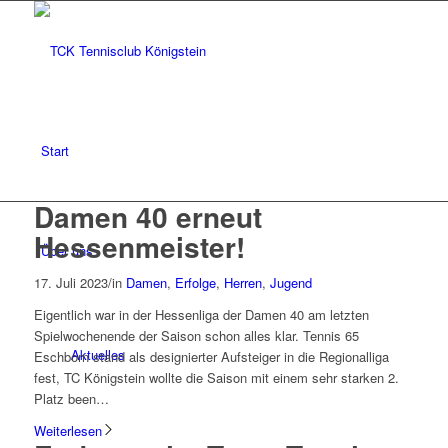
Start
Damen 40 erneut
Hessenmeister!
Über uns
17. Juli 2023
/
in
Damen
,
Erfolge
,
Herren
,
Jugend
Eigentlich war in der Hessenliga der Damen 40 am letzten
Spielwochenende der Saison schon alles klar. Tennis 65
Aktuelles
Eschborn stand als designierter Aufsteiger in die Regionalliga
fest, TC Königstein wollte die Saison mit einem sehr starken 2.
Platz been…
Weiterlesen