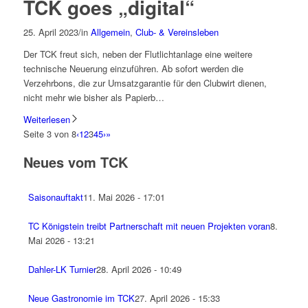
TCK goes „digital“
25. April 2023
/
in
Allgemein
,
Club- & Vereinsleben
Der TCK freut sich, neben der Flutlichtanlage eine weitere
technische Neuerung einzuführen. Ab sofort werden die
Verzehrbons, die zur Umsatzgarantie für den Clubwirt dienen,
nicht mehr wie bisher als Papierb…
Weiterlesen
Seite 3 von 8
‹
1
2
3
4
5
›
»
Neues vom TCK
Saisonauftakt
11. Mai 2026 - 17:01
TC Königstein treibt Partnerschaft mit neuen Projekten voran
8.
Mai 2026 - 13:21
Dahler-LK Turnier
28. April 2026 - 10:49
Neue Gastronomie im TCK
27. April 2026 - 15:33