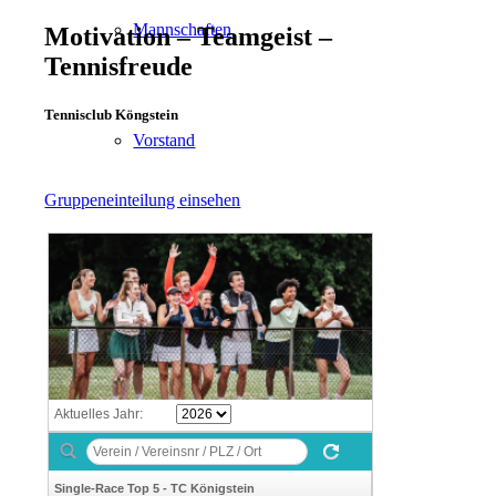
Mannschaften
Motivation – Teamgeist –
Tennisfreude
Tennisclub Köngstein
Vorstand
Gruppeneinteilung einsehen
Mitglied werden
Tennistraining
Platzbuchung