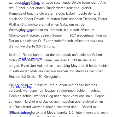
auf der gut gefüllten Terrasse spannende Spiele bewundern. Alle
Mannschaften
drei Einzel in der ersten Runde waren sehr eng, großer
Kampfgeist brachte die ersten Siege. Dabei musste der an 2
spielende Roger Davids im ersten Satz über den Tiebreak, Dieter
Pfaff an 6 brauchte erstmal einen Satz, um mit den
Windverhältnissen klar zu kommen, bis er schließlich im
Vorstand
Champions-Tiebreak seinen Gegner mit 10:7 niederringen konnte.
Der an 4 spielende Oli Evertz schaffte schließlich mit 6:4 / 6:4
die wohlverdiente 3:0 Führung.
In der 2. Runde konnte nur der sehr stark aufspielende Gilbert
Mitglied werden
Schulz-Schomburgk für einen weiteren Punkt für den TCK
sorgen, Evert-Jan Hulshof an 1 und Jörg Meyer an 5 hatten beide
in sehr engen Matches das Nachsehen. So stand es nach den
Einzeln 4:2 für den TC Königstein.
Die Laune beim Publikum, mit Kuchen und Kaffee bestens
Tennistraining
versorgt, war super, ein Doppel zu gewinnen schien machbar.
Doch so schnell war der Sieg noch nicht verbucht. Im 1. Doppel
schlugen Hulshof und Davids auf, mussten aber erstmal einen
0:3 Rückstand wieder aufholen, während das 2. Doppel mit
Schulz-Schomburgk und Meyer bereits 2:6 hinten lagen und auch
Platzbuchung