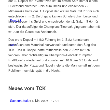
das 3. Doppel mit Evertz/Pfaff lief im ersten Satz immer einem
Rückstand hinterher – bis zum Break und erlösenden 7:5.
Mittlerweile hatte das 1. Doppel den ersten Satz mit 7:6 für sich
entschieden. Im 2. Durchgang kamen Schulz-Schomburgk und
Kontakt
Meyer besser ins Spiel und entschieden den 2. Satz mit 6:4 für
sich. Der darauffolgende Champions-Tiebreak ging dann aber mit
6:10 an die Gäste aus Andernach.
Das erste Doppel mit 5:2-Führung im 2. Satz konnte dann
schließlich den Matchball verwandeln und damit den Sieg des
Menü
TCK. Das 3. Doppel hatte mittlerweile den 2. Satz mit 2:6
verloren, aber rechtzeitig im Champions-Tiebreak trumpften
Pfaff/Evertz wieder auf und konnten mit 10:6 den 6:3 Endstand
besiegeln. Bei Pizza und Nudeln feierte die Mannschaft mit dem
Publikum noch bis spät in die Nacht.
Neues vom TCK
Saisonauftakt
11. Mai 2026 - 17:01