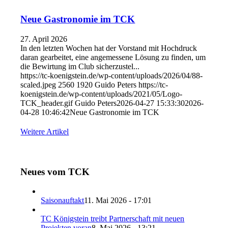
Neue Gastronomie im TCK
27. April 2026
In den letzten Wochen hat der Vorstand mit Hochdruck
daran gearbeitet, eine angemessene Lösung zu finden, um
die Bewirtung im Club sicherzustel...
https://tc-koenigstein.de/wp-content/uploads/2026/04/88-
scaled.jpeg
2560
1920
Guido Peters
https://tc-
koenigstein.de/wp-content/uploads/2021/05/Logo-
TCK_header.gif
Guido Peters
2026-04-27 15:33:30
2026-
04-28 10:46:42
Neue Gastronomie im TCK
Weitere Artikel
Neues vom TCK
Saisonauftakt
11. Mai 2026 - 17:01
TC Königstein treibt Partnerschaft mit neuen
Projekten voran
8. Mai 2026 - 13:21