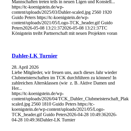
Mannschaften treten teils in neuen Ligen und Konstell...
https://tc-koenigstein.de/wp-
content/uploads/2025/03/Dahler-scaled.jpg
2560
1920
Guido Peters
https://tc-koenigstein.de/wp-
content/uploads/2021/05/Logo-TCK_header.gif
Guido
Peters
2026-05-08 13:21:37
2026-05-08 13:21:37
TC
Königstein treibt Partnerschaft mit neuen Projekten voran
Dahler-LK Turnier
28. April 2026
Liebe Mitglieder, wir freuen uns, auch dieses Jahr wieder
Clubmeisterschaften im TCK durchführen zu können! In
zahlreichen Altersklassen (wie z. B. Aktive Damen und
Her...
https://tc-koenigstein.de/wp-
content/uploads/2026/04/TCK_Dahler_Clubmeisterschaft_Plak
scaled.jpg
2560
1810
Guido Peters
https://tc-
koenigstein.de/wp-content/uploads/2021/05/Logo-
TCK_header.gif
Guido Peters
2026-04-28 10:49:36
2026-
04-28 10:49:36
Dahler-LK Turnier