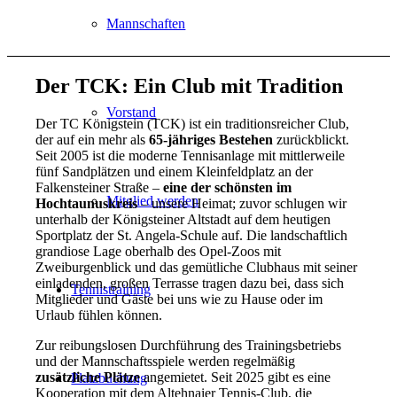
Mannschaften
Der TCK: Ein Club mit Tradition
Vorstand
Der TC Königstein (TCK) ist ein traditionsreicher Club,
der auf ein mehr als
65-jähriges Bestehen
zurückblickt.
Seit 2005 ist die moderne Tennisanlage mit mittlerweile
fünf Sandplätzen und einem Kleinfeldplatz an der
Falkensteiner Straße –
eine der schönsten im
Mitglied werden
Hochtaunuskreis
– unsere Heimat; zuvor schlugen wir
unterhalb der Königsteiner Altstadt auf dem heutigen
Sportplatz der St. Angela-Schule auf. Die landschaftlich
grandiose Lage oberhalb des Opel-Zoos mit
Zweiburgenblick und das gemütliche Clubhaus mit seiner
einladenden, großen Terrasse tragen dazu bei, dass sich
Tennistraining
Mitglieder und Gäste bei uns wie zu Hause oder im
Urlaub fühlen können.
Zur reibungslosen Durchführung des Trainingsbetriebs
und der Mannschaftsspiele werden regelmäßig
zusätzliche Plätze
angemietet. Seit 2025 gibt es eine
Platzbuchung
Kooperation mit dem Altehnaier Tennis-Club, die