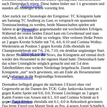
nach Dietzenbach reisen. Diese hatten bisher nur 1 x gewonnen und
Mannschaften
standen als Absteiger schon vorzeitig fest.
Aber zurück zur Chronologie der Ereignisse: TC Königstein hatte
am Samstag TC Seulberg zu Gast, es versprach ein spannender
Tennisnachmittag zu werden, beide Mannschaften spielen seit
Jahren in der Hessenliga gegeneinander mit wechselnden Erfolgen.
Vorstand
Während der ersten beiden Einzel kam ein Gewitterauf und man
entschied, sich in die Halle zu verlegen. Hier verloren Heike Peters
an 2 gegen Kerstin Schäfer mit 7:6, 4:6, 6:10 und Corinna Wollny-
Wiederstein an Position 5 gegen Kerstin Zölls ebenfalls im
Championstiebreak mit 7:6, 2:6, 7:10, ein denkbar ungünstiger Start.
Mitglied werden
In dieser Situation platzte die News, das Königstein auf einmal doch
wieder den Hessentitel in der eigenen Hand hatte: Dietzenbach hatte
das schier Unmögliche möglich gemacht und mit 5:4 dem
Tabellenführer eine weitere Niederlage beigebracht. Damit musste
Königstein „nur“ noch gewinnen, um am Ende als Hessenmeister
und Aufsteiger in die Regionalliga festzustehen.
Tennistraining
Dermaßen beflügelt gingen die nächsten 3 Einzel ohne viel
Gegenwehr an die Damen des TCK: Gaby Jankovska konnte an 1
gegen Katrin Spohr mit 6:0, 6:0, Yvonne Löschinger an 3 gegen
Katrin Forster-van Arssen mit 6:1, 6:0 und Corinna Schmitt an 6
Platzbuchung
gegen Tanja Benken ebenfalls mit 6:1, 6:0 in Rekordzeit gewinnen.
Das letzte Einzel von Margit Strak an Pos. 4 gegen Astrid Schädlich