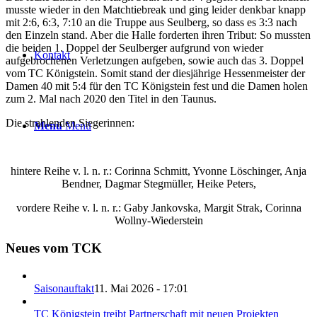
musste wieder in den Matchtiebreak und ging leider denkbar knapp
mit 2:6, 6:3, 7:10 an die Truppe aus Seulberg, so dass es 3:3 nach
den Einzeln stand. Aber die Halle forderten ihren Tribut: So mussten
die beiden 1. Doppel der Seulberger aufgrund von wieder
Kontakt
aufgebrochenen Verletzungen aufgeben, sowie auch das 3. Doppel
vom TC Königstein. Somit stand der diesjährige Hessenmeister der
Damen 40 mit 5:4 für den TC Königstein fest und die Damen holen
zum 2. Mal nach 2020 den Titel in den Taunus.
Die strahlenden Siegerinnen:
Menü
Menü
hintere Reihe v. l. n. r.: Corinna Schmitt, Yvonne Löschinger, Anja
Bendner, Dagmar Stegmüller, Heike Peters,
vordere Reihe v. l. n. r.: Gaby Jankovska, Margit Strak, Corinna
Wollny-Wiederstein
Neues vom TCK
Saisonauftakt
11. Mai 2026 - 17:01
TC Königstein treibt Partnerschaft mit neuen Projekten