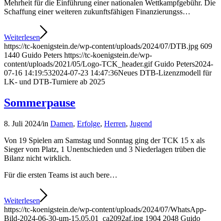
Mehrheit für die Einführung einer nationalen Wettkampfgebühr. Die
Schaffung einer weiteren zukunftsfähigen Finanzierungss…
Weiterlesen
https://tc-koenigstein.de/wp-content/uploads/2024/07/DTB.jpg
609
1440
Guido Peters
https://tc-koenigstein.de/wp-
content/uploads/2021/05/Logo-TCK_header.gif
Guido Peters
2024-
07-16 14:19:53
2024-07-23 14:47:36
Neues DTB-Lizenzmodell für
LK- und DTB-Turniere ab 2025
Sommerpause
8. Juli 2024
/
in
Damen
,
Erfolge
,
Herren
,
Jugend
Von 19 Spielen am Samstag und Sonntag ging der TCK 15 x als
Sieger vom Platz, 1 Unentschieden und 3 Niederlagen trüben die
Bilanz nicht wirklich.
Für die ersten Teams ist auch bere…
Weiterlesen
https://tc-koenigstein.de/wp-content/uploads/2024/07/WhatsApp-
Bild-2024-06-30-um-15.05.01_ca2092af.jpg
1904
2048
Guido