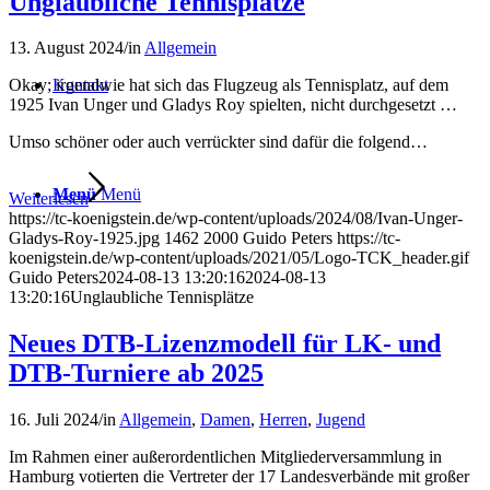
Unglaubliche Tennisplätze
13. August 2024
/
in
Allgemein
Kontakt
Okay; irgendwie hat sich das Flugzeug als Tennisplatz, auf dem
1925 Ivan Unger und Gladys Roy spielten, nicht durchgesetzt …
Umso schöner oder auch verrückter sind dafür die folgend…
Menü
Menü
Weiterlesen
https://tc-koenigstein.de/wp-content/uploads/2024/08/Ivan-Unger-
Gladys-Roy-1925.jpg
1462
2000
Guido Peters
https://tc-
koenigstein.de/wp-content/uploads/2021/05/Logo-TCK_header.gif
Guido Peters
2024-08-13 13:20:16
2024-08-13
13:20:16
Unglaubliche Tennisplätze
Neues DTB-Lizenzmodell für LK- und
DTB-Turniere ab 2025
16. Juli 2024
/
in
Allgemein
,
Damen
,
Herren
,
Jugend
Im Rahmen einer außerordentlichen Mitgliederversammlung in
Hamburg votierten die Vertreter der 17 Landesverbände mit großer