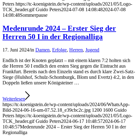
Peters
https://tc-koenigstein.de/wp-content/uploads/2021/05/Logo-
TCK_header.gif
Guido Peters
2024-07-08 14:08:48
2024-07-08
14:08:48
Sommerpause
Medenrunde 2024 – Erster Sieg der
Herren 50 I in der Regionalliga
17. Juni 2024
/
in
Damen
,
Erfolge
,
Herren
,
Jugend
Endlich ist der Knoten geplatzt – mit einem klaren 7:2 holten sich
die Herren 50 I endlich den ersten Sieg gegen die Eintracht aus
Frankfurt. Bereits nach den Einzeln stand es durch klare Zwei-Satz-
Siege (Hulshof, Schulz-Schomburgk, Blom und Evertz) 4:2, in den
Doppeln ließen unsere Königsteiner …
Weiterlesen
https://tc-koenigstein.de/wp-content/uploads/2024/06/WhatsApp-
Bild-2024-06-16-um-07.52.18_e39cbc2c.jpg
1200
1600
Guido
Peters
https://tc-koenigstein.de/wp-content/uploads/2021/05/Logo-
TCK_header.gif
Guido Peters
2024-06-17 10:48:57
2024-06-17
10:48:57
Medenrunde 2024 – Erster Sieg der Herren 50 I in der
Regionalliga