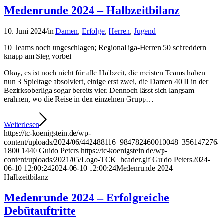
Medenrunde 2024 – Halbzeitbilanz
10. Juni 2024
/
in
Damen
,
Erfolge
,
Herren
,
Jugend
10 Teams noch ungeschlagen; Regionalliga-Herren 50 schreddern
knapp am Sieg vorbei
Okay, es ist noch nicht für alle Halbzeit, die meisten Teams haben
nun 3 Spieltage absolviert, einige erst zwei, die Damen 40 II in der
Bezirksoberliga sogar bereits vier. Dennoch lässt sich langsam
erahnen, wo die Reise in den einzelnen Grupp…
Weiterlesen
https://tc-koenigstein.de/wp-
content/uploads/2024/06/442488116_984782460010048_356147276
1800
1440
Guido Peters
https://tc-koenigstein.de/wp-
content/uploads/2021/05/Logo-TCK_header.gif
Guido Peters
2024-
06-10 12:00:24
2024-06-10 12:00:24
Medenrunde 2024 –
Halbzeitbilanz
Medenrunde 2024 – Erfolgreiche
Debütauftritte