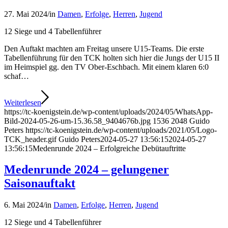
27. Mai 2024
/
in
Damen
,
Erfolge
,
Herren
,
Jugend
12 Siege und 4 Tabellenführer
Den Auftakt machten am Freitag unsere U15-Teams. Die erste
Tabellenführung für den TCK holten sich hier die Jungs der U15 II
im Heimspiel gg. den TV Ober-Eschbach. Mit einem klaren 6:0
schaf…
Weiterlesen
https://tc-koenigstein.de/wp-content/uploads/2024/05/WhatsApp-
Bild-2024-05-26-um-15.36.58_9404676b.jpg
1536
2048
Guido
Peters
https://tc-koenigstein.de/wp-content/uploads/2021/05/Logo-
TCK_header.gif
Guido Peters
2024-05-27 13:56:15
2024-05-27
13:56:15
Medenrunde 2024 – Erfolgreiche Debütauftritte
Medenrunde 2024 – gelungener
Saisonauftakt
6. Mai 2024
/
in
Damen
,
Erfolge
,
Herren
,
Jugend
12 Siege und 4 Tabellenführer