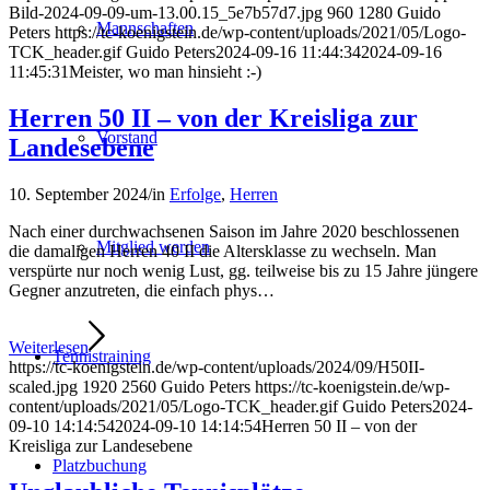
Bild-2024-09-09-um-13.00.15_5e7b57d7.jpg
960
1280
Guido
Mannschaften
Peters
https://tc-koenigstein.de/wp-content/uploads/2021/05/Logo-
TCK_header.gif
Guido Peters
2024-09-16 11:44:34
2024-09-16
11:45:31
Meister, wo man hinsieht :-)
Herren 50 II – von der Kreisliga zur
Vorstand
Landesebene
10. September 2024
/
in
Erfolge
,
Herren
Nach einer durchwachsenen Saison im Jahre 2020 beschlossenen
Mitglied werden
die damaligen Herren 40 II die Altersklasse zu wechseln. Man
verspürte nur noch wenig Lust, gg. teilweise bis zu 15 Jahre jüngere
Gegner anzutreten, die einfach phys…
Weiterlesen
Tennistraining
https://tc-koenigstein.de/wp-content/uploads/2024/09/H50II-
scaled.jpg
1920
2560
Guido Peters
https://tc-koenigstein.de/wp-
content/uploads/2021/05/Logo-TCK_header.gif
Guido Peters
2024-
09-10 14:14:54
2024-09-10 14:14:54
Herren 50 II – von der
Kreisliga zur Landesebene
Platzbuchung