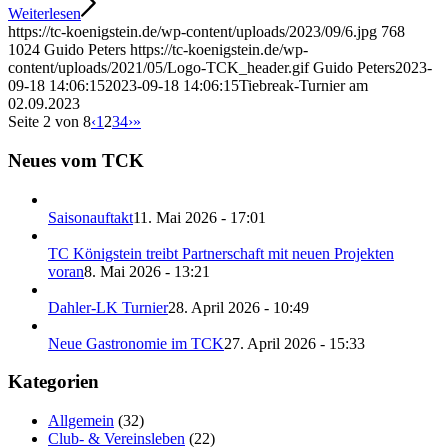
Weiterlesen
https://tc-koenigstein.de/wp-content/uploads/2023/09/6.jpg
768
1024
Guido Peters
https://tc-koenigstein.de/wp-
content/uploads/2021/05/Logo-TCK_header.gif
Guido Peters
2023-
09-18 14:06:15
2023-09-18 14:06:15
Tiebreak-Turnier am
02.09.2023
Seite 2 von 8
‹
1
2
3
4
›
»
Neues vom TCK
Saisonauftakt
11. Mai 2026 - 17:01
TC Königstein treibt Partnerschaft mit neuen Projekten
voran
8. Mai 2026 - 13:21
Dahler-LK Turnier
28. April 2026 - 10:49
Neue Gastronomie im TCK
27. April 2026 - 15:33
Kategorien
Allgemein
(32)
Club- & Vereinsleben
(22)