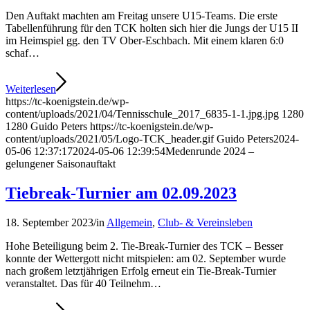
Den Auftakt machten am Freitag unsere U15-Teams. Die erste
Tabellenführung für den TCK holten sich hier die Jungs der U15 II
im Heimspiel gg. den TV Ober-Eschbach. Mit einem klaren 6:0
schaf…
Weiterlesen
https://tc-koenigstein.de/wp-
content/uploads/2021/04/Tennisschule_2017_6835-1-1.jpg.jpg
1280
1280
Guido Peters
https://tc-koenigstein.de/wp-
content/uploads/2021/05/Logo-TCK_header.gif
Guido Peters
2024-
05-06 12:37:17
2024-05-06 12:39:54
Medenrunde 2024 –
gelungener Saisonauftakt
Tiebreak-Turnier am 02.09.2023
18. September 2023
/
in
Allgemein
,
Club- & Vereinsleben
Hohe Beteiligung beim 2. Tie-Break-Turnier des TCK – Besser
konnte der Wettergott nicht mitspielen: am 02. September wurde
nach großem letztjährigen Erfolg erneut ein Tie-Break-Turnier
veranstaltet. Das für 40 Teilnehm…