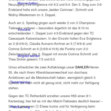
Mannschaften
Neuzugang Eva Sviglerova mit 6:2 und 6:4. Den 3. Sieg zum 3:6-
Endstand holte sich unsere „beiden Corinnas“, Schmitt und
Wollny-Wiederstein im 3. Doppel.
Auch am 2. Spieltag gingen auch wieder 2 von 3 Champions-
Tiebreaks verloren – besonders ärgerlich ist das 8:10 im
Vorstand
entscheidenden 1. Doppel zum 4:5-Endstand gegen den TC
Caesarpark Kaiserslautern. In den Einzeln holten Eva Sviglerova
an 3 (6:0/6:0), Claudia Aumann-Archner an 5 (7:6/6:4) und
Corinna Schmitt an 6 (3:6/6:4/10:6) die Punkte zum 3:3-
Zwischenstand, das 3. Doppel mit enrute Corinna Schmitt und
Mitglied werden
Thea Sicker gewann 7:5 und 6:0.
Umso erfreulicher die zwei Auftaktsiege unser
DAHLER-
Herren
55, die nach ihrem Altersklassenwechsel nun durchaus
Ambitionen auf die Meisterschaft haben, wenngleich gleich 3
Tennistraining
Spieler, die noch nicht alt genug sind, nicht mehr zur Verfügung
stehen.
Gegen den TC Rothenbühl erzielten unsere H55 einen 8:1-
Kantersieg; hier lief es mit den Match-Tiebreaks deutlich besser –
3 von 3 gewonnen 🙂 Etwas kurios und für Verärgerung beim
Platzbuchung