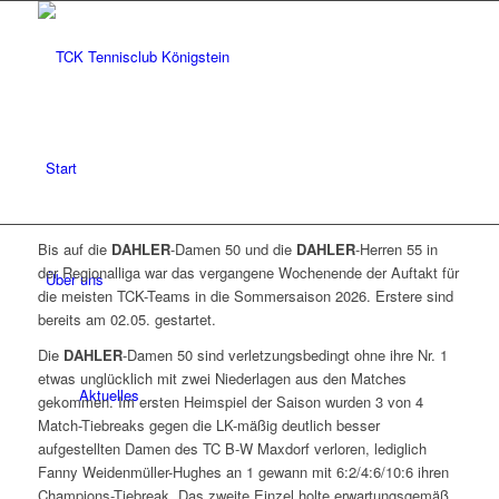
Start
Bis auf die
DAHLER
-Damen 50 und die
DAHLER
-Herren 55 in
der Regionalliga war das vergangene Wochenende der Auftakt für
Über uns
die meisten TCK-Teams in die Sommersaison 2026. Erstere sind
bereits am 02.05. gestartet.
Die
DAHLER
-Damen 50 sind verletzungsbedingt ohne ihre Nr. 1
etwas unglücklich mit zwei Niederlagen aus den Matches
Aktuelles
gekommen. Im ersten Heimspiel der Saison wurden 3 von 4
Match-Tiebreaks gegen die LK-mäßig deutlich besser
aufgestellten Damen des TC B-W Maxdorf verloren, lediglich
Fanny Weidenmüller-Hughes an 1 gewann mit 6:2/4:6/10:6 ihren
Champions-Tiebreak. Das zweite Einzel holte erwartungsgemäß