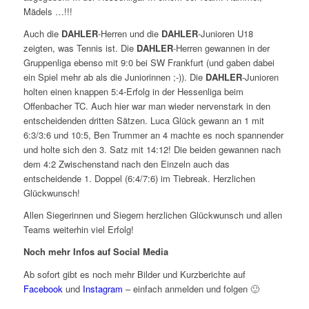
Mädels …!!!
Auch die
DAHLER
-Herren und die
DAHLER
-Junioren U18
zeigten, was Tennis ist. Die
DAHLER
-Herren gewannen in der
Gruppenliga ebenso mit 9:0 bei SW Frankfurt (und gaben dabei
ein Spiel mehr ab als die Juniorinnen ;-)). Die
DAHLER
-Junioren
holten einen knappen 5:4-Erfolg in der Hessenliga beim
Offenbacher TC. Auch hier war man wieder nervenstark in den
entscheidenden dritten Sätzen. Luca Glück gewann an 1 mit
6:3/3:6 und 10:5, Ben Trummer an 4 machte es noch spannender
und holte sich den 3. Satz mit 14:12! Die beiden gewannen nach
dem 4:2 Zwischenstand nach den Einzeln auch das
entscheidende 1. Doppel (6:4/7:6) im Tiebreak. Herzlichen
Glückwunsch!
Allen Siegerinnen und Siegern herzlichen Glückwunsch und allen
Teams weiterhin viel Erfolg!
Noch mehr Infos auf Social Media
Ab sofort gibt es noch mehr Bilder und Kurzberichte auf
Facebook
und
Instagram
– einfach anmelden und folgen 🙂