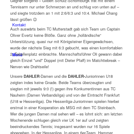
Gegner sorgend – Gilbert Schulz-Schomburgk trat mit einem
Tennisarm nur unter Schmerzen an und schlug von unten auf –
und siegte trotzdem an 1 mit 2:6/6:3 und 10:4. Michael Chang
lässt grüßen 😉
Kontakt
Auch auswärts beim TC Mutterstadt gab sich Team um Captain
Oliver Evertz keine Blöße. Ganz ohne „holländische“
Unterstützung, quasi nur mit Königsteiner Eigengewächsen,
wurde der nächste Sieg mit 6:3 gebucht, was einen komfortablen
2. Tabellenplatz einbrachte. Mannschaftsführer Oli gewann dabei
Menü
gleich Einzel *und* Doppel (mit Dieter Pfaff) im Matchtiebreak –
Nerven wie Drahtseile!
Unsere
DAHLER
-Damen und die
DAHLER-
Juniorinnen U18
zeigten indes keine Gnade. Beide Teams überzeugten und
siegten mit jeweils 9:0 (!) gegen ihre Konkurrentinnen aus TC
Nauheim (Damen Verbandsliga) und von der Eintracht Frankfurt
(U18 w Hessenliga). Die Hessenliga-Juniorinnen spielen hierbei
erstmal in einer Kooperation als MSG mit dem TC Steinbach.
Wer die jungen Damen mal sehen will – es lohnt sich: am letzten
Wochenende schlugen gleich vier LK 1er auf und zeigten
beeindruckendes Tennis; insgesamt wurden nur 16 Spiele
abgegeben. In der Hessenliga. In einem 6er-Team. Hammer,