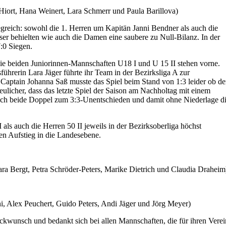
bel Hiort, Hana Weinert, Lara Schmerr und Paula Barillova)
greich: sowohl die 1. Herren um Kapitän Janni Bendner als auch die
ser behielten wie auch die Damen eine saubere zu Null-Bilanz. In der
7:0 Siegen.
die beiden Juniorinnen-Mannschaften U18 I und U 15 II stehen vorne.
hrerin Lara Jäger führte ihr Team in der Bezirksliga A zur
Captain Johanna Saß musste das Spiel beim Stand von 1:3 leider ob de
licher, dass das letzte Spiel der Saison am Nachholtag mit einem
sich beide Doppel zum 3:3-Unentschieden und damit ohne Niederlage d
ls auch die Herren 50 II jeweils in der Bezirksoberliga höchst
den Aufstieg in die Landesebene.
bara Bergt, Petra Schröder-Peters, Marike Dietrich und Claudia Draheim
ini, Alex Peuchert, Guido Peters, Andi Jäger und Jörg Meyer)
ckwunsch und bedankt sich bei allen Mannschaften, die für ihren Verei