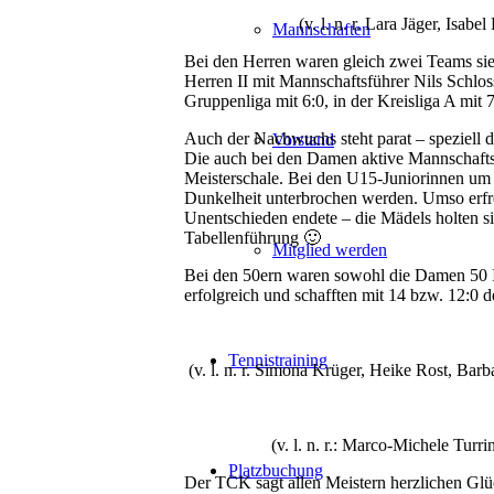
(v. l. n. r. Lara Jäger, Isa
Mannschaften
Bei den Herren waren gleich zwei Teams sie
Herren II mit Mannschaftsführer Nils Schlos
Gruppenliga mit 6:0, in der Kreisliga A mit 
Auch der Nachwuchs steht parat – speziell 
Vorstand
Die auch bei den Damen aktive Mannschaftsfü
Meisterschale. Bei den U15-Juniorinnen um 
Dunkelheit unterbrochen werden. Umso erfreu
Unentschieden endete – die Mädels holten 
Tabellenführung 🙂
Mitglied werden
Bei den 50ern waren sowohl die Damen 50 I a
erfolgreich und schafften mit 14 bzw. 12:0 
Tennistraining
(v. l. n. r. Simona Krüger, Heike Rost, Bar
(v. l. n. r.: Marco-Michele Turr
Platzbuchung
Der TCK sagt allen Meistern herzlichen Glü