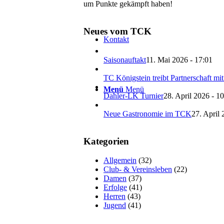
um Punkte gekämpft haben!
Neues vom TCK
Kontakt
Saisonauftakt
11. Mai 2026 - 17:01
TC Königstein treibt Partnerschaft mi
Menü
Menü
Dahler-LK Turnier
28. April 2026 - 1
Neue Gastronomie im TCK
27. April 
Kategorien
Allgemein
(32)
Club- & Vereinsleben
(22)
Damen
(37)
Erfolge
(41)
Herren
(43)
Jugend
(41)