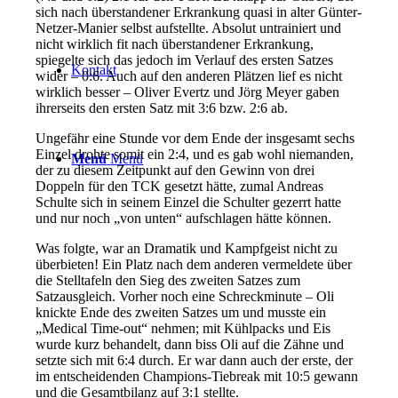
sich nach überstandener Erkrankung quasi in alter Günter-
Netzer-Manier selbst aufstellte. Absolut untrainiert und
nicht wirklich fit nach überstandener Erkrankung,
spiegelte sich das jedoch im Verlauf des ersten Satzes
Kontakt
wider – 0:6. Auch auf den anderen Plätzen lief es nicht
wirklich besser – Oliver Evertz und Jörg Meyer gaben
ihrerseits den ersten Satz mit 3:6 bzw. 2:6 ab.
Ungefähr eine Stunde vor dem Ende der insgesamt sechs
Einzel drohte somit ein 2:4, und es gab wohl niemanden,
Menü
Menü
der zu diesem Zeitpunkt auf den Gewinn von drei
Doppeln für den TCK gesetzt hätte, zumal Andreas
Schulte sich in seinem Einzel die Schulter gezerrt hatte
und nur noch „von unten“ aufschlagen hätte können.
Was folgte, war an Dramatik und Kampfgeist nicht zu
überbieten! Ein Platz nach dem anderen vermeldete über
die Stelltafeln den Sieg des zweiten Satzes zum
Satzausgleich. Vorher noch eine Schreckminute – Oli
knickte Ende des zweiten Satzes um und musste ein
„Medical Time-out“ nehmen; mit Kühlpacks und Eis
wurde kurz behandelt, dann biss Oli auf die Zähne und
setzte sich mit 6:4 durch. Er war dann auch der erste, der
im entscheidenden Champions-Tiebreak mit 10:5 gewann
und die Gesamtbilanz auf 3:1 stellte.