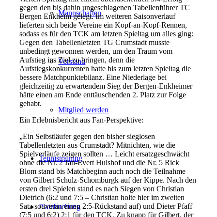
gegen den bis dahin ungeschlagenen Tabellenführer TC
Mannschaften
Bergen Enkheim gelegt. Im weiteren Saisonverlauf
lieferten sich beide Vereine ein Kopf-an-Kopf-Rennen,
sodass es für den TCK am letzten Spieltag um alles ging:
Gegen den Tabellenletzten TG Crumstadt musste
unbedingt gewonnen werden, um den Traum vom
Aufstieg ins Ziel zu bringen, denn die
Vorstand
Aufstiegskonkurrenten hatte bis zum letzten Spieltag die
bessere Matchpunktebilanz. Eine Niederlage bei
gleichzeitig zu erwartendem Sieg der Bergen-Enkheimer
hätte einen am Ende enttäuschenden 2. Platz zur Folge
gehabt.
Mitglied werden
Ein Erlebnisbericht aus Fan-Perspektive:
„Ein Selbstläufer gegen den bisher sieglosen
Tabellenletzten aus Crumstadt? Mitnichten, wie die
Spielverläufe zeigen sollten … Leicht ersatzgeschwächt
Tennistraining
ohne die Nr. 2 Jan-Evert Hulshof und die Nr. 5 Rick
Blom stand bis Matchbeginn auch noch die Teilnahme
von Gilbert Schulz-Schomburgk auf der Kippe. Nach den
ersten drei Spielen stand es nach Siegen von Christian
Dietrich (6:2 und 7:5 – Christian holte hier im zweiten
Satz souverän einen 2:5-Rückstand auf) und Dieter Pfaff
Platzbuchung
(7:5 und 6:2) 2:1 für den TCK. Zu knapp für Gilbert, der