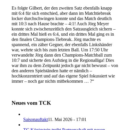
Es folgte Gilbert, der den zweiten Satz ebenfalls knapp
mit 6:4 für sich entschied, aber dann im Matchtiebreak
locker durchschwingen konnte und das Match deutlich
mit 10:3 nach Hause brachte – 4:1! Auch Jörg Meyer
konnte sich zwischenzeitlich den Satzausgleich sichern –
ein drittes Mal hieß es 6:4, und ein drittes Mal ging es in
den finalen Champions-Tiebreak. Jörg machte es
spannend, ein zäher Gegner, der ebenfalls Linkshänder
war, wehrte sich bis zum letzten Ball. Um 17:50 Uhr
verwandelte Jörg dann den Champions-Matchball zum
10:7 und sicherte den Aufstieg in die Regionalliga! Dies
war ihm zu dem Zeitpunkt jedoch gar nicht bewusst – von
den anderen Spielständen hatte er nämlich –
hochkonzentriert und auf das eigene Spiel fokussiert wie
immer – noch gar nichts mitbekommen … ?“
Neues vom TCK
Saisonauftakt
11. Mai 2026 - 17:01
TC Königstein treibt Partnerschaft mit neuen