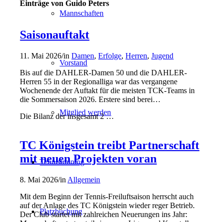
Einträge von Guido Peters
Mannschaften
Saisonauftakt
11. Mai 2026
/
in
Damen
,
Erfolge
,
Herren
,
Jugend
Vorstand
Bis auf die DAHLER-Damen 50 und die DAHLER-
Herren 55 in der Regionalliga war das vergangene
Wochenende der Auftakt für die meisten TCK-Teams in
die Sommersaison 2026. Erstere sind berei…
Mitglied werden
Die Bilanz der insgesamt 2 …
TC Königstein treibt Partnerschaft
mit neuen Projekten voran
Tennistraining
8. Mai 2026
/
in
Allgemein
Mit dem Beginn der Tennis-Freiluftsaison herrscht auch
auf der Anlage des TC Königstein wieder reger Betrieb.
Platzbuchung
Der Club startet mit zahlreichen Neuerungen ins Jahr: