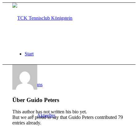
Start
Über uns
Über
Guido Peters
This author has not written his bio yet.
Aktuelles
But we are proud to say that
Guido Peters
contributed 79
entries already.