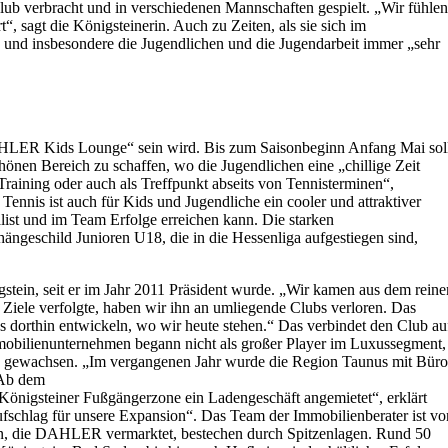
Club verbracht und in verschiedenen Mannschaften gespielt. „Wir fühlen
“, sagt die Königsteinerin. Auch zu Zeiten, als sie sich im
s und insbesondere die Jugendlichen und die Jugendarbeit immer „sehr
HLER Kids Lounge“ sein wird. Bis zum Saisonbeginn Anfang Mai sol
 schönen Bereich zu schaffen, wo die Jugendlichen eine „chillige Zeit
raining oder auch als Treffpunkt abseits von Tennisterminen“,
: Tennis ist auch für Kids und Jugendliche ein cooler und attraktiver
alist und im Team Erfolge erreichen kann. Die starken
geschild Junioren U18, die in die Hessenliga aufgestiegen sind,
stein, seit er im Jahr 2011 Präsident wurde. „Wir kamen aus dem reine
Ziele verfolgte, haben wir ihn an umliegende Clubs verloren. Das
s dorthin entwickeln, wo wir heute stehen.“ Das verbindet den Club au
ilienunternehmen begann nicht als großer Player im Luxussegment,
in gewachsen. „Im vergangenen Jahr wurde die Region Taunus mit Büro
 Ab dem
Königsteiner Fußgängerzone ein Ladengeschäft angemietet“, erklärt
fschlag für unsere Expansion“. Das Team der Immobilienberater ist vo
n, die DAHLER vermarktet, bestechen durch Spitzenlagen. Rund 50