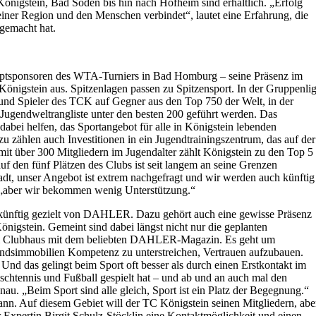
önigstein, Bad Soden bis hin nach Hofheim sind erhältlich. „Erfolg
einer Region und den Menschen verbindet“, lautet eine Erfahrung, die
 gemacht hat.
ptsponsoren des WTA-Turniers in Bad Homburg – seine Präsenz im
önigstein aus. Spitzenlagen passen zu Spitzensport. In der Gruppenli
und Spieler des TCK auf Gegner aus den Top 750 der Welt, in der
r Jugendweltrangliste unter den besten 200 geführt werden. Das
i helfen, das Sportangebot für alle in Königstein lebenden
 zählen auch Investitionen in ein Jugendtrainingszentrum, das auf der
mit über 300 Mitgliedern im Jugendalter zählt Königstein zu den Top 5
f den fünf Plätzen des Clubs ist seit langem an seine Grenzen
tadt, unser Angebot ist extrem nachgefragt und wir werden auch künftig
 „aber wir bekommen wenig Unterstützung.“
ünftig gezielt von DAHLER. Dazu gehört auch eine gewisse Präsenz
gstein. Gemeint sind dabei längst nicht nur die geplanten
 im Clubhaus mit dem beliebten DAHLER-Magazin. Es geht um
dsimmobilien Kompetenz zu unterstreichen, Vertrauen aufzubauen.
Und das gelingt beim Sport oft besser als durch einen Erstkontakt im
ischtennis und Fußball gespielt hat – und ab und an auch mal den
au. „Beim Sport sind alle gleich, Sport ist ein Platz der Begegnung.“
n. Auf diesem Gebiet will der TC Königstein seinen Mitgliedern, abe
r Expertin Birgit Schulz-Stöcklin eine Kontaktmöglichkeit und einen