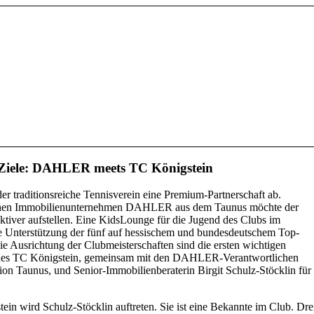
 Ziele: DAHLER meets TC Königstein
er traditionsreiche Tennisverein eine Premium-Partnerschaft ab.
eichen Immobilienunternehmen DAHLER aus dem Taunus möchte der
aktiver aufstellen. Eine KidsLounge für die Jugend des Clubs im
te Unterstützung der fünf auf hessischem und bundesdeutschem Top-
 Ausrichtung der Clubmeisterschaften sind die ersten wichtigen
er des TC Königstein, gemeinsam mit den DAHLER-Verantwortlichen
on Taunus, und Senior-Immobilienberaterin Birgit Schulz-Stöcklin für
 wird Schulz-Stöcklin auftreten. Sie ist eine Bekannte im Club. Dre