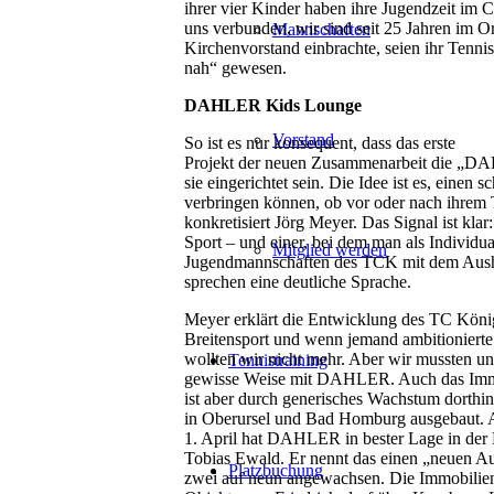
ihrer vier Kinder haben ihre Jugendzeit im 
uns verbunden, wir sind seit 25 Jahren im Ort
Mannschaften
Kirchenvorstand einbrachte, seien ihr Tenni
nah“ gewesen.
DAHLER Kids Lounge
Vorstand
So ist es nur konsequent, dass das erste
Projekt der neuen Zusammenarbeit die „DA
sie eingerichtet sein. Die Idee ist es, einen
verbringen können, ob vor oder nach ihrem T
konkretisiert Jörg Meyer. Das Signal ist klar
Sport – und einer, bei dem man als Individu
Mitglied werden
Jugendmannschaften des TCK mit dem Aushän
sprechen eine deutliche Sprache.
Meyer erklärt die Entwicklung des TC König
Breitensport und wenn jemand ambitionierte 
wollten wir nicht mehr. Aber wir mussten un
Tennistraining
gewisse Weise mit DAHLER. Auch das Immob
ist aber durch generisches Wachstum dorth
in Oberursel und Bad Homburg ausgebaut.
1. April hat DAHLER in bester Lage in der 
Tobias Ewald. Er nennt das einen „neuen Au
Platzbuchung
zwei auf neun angewachsen. Die Immobilie