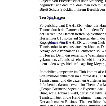
Objekte von Friedrichsdorf über Kronberg, K
begründet sich dadurch, dass man sich mit s
Birgit Schulz-Stöcklin in ihrem Berufsleben
Top 5 in Hessen
Kontakt
Folgerichtig baut DAHLER – einer der Hau
Taunus durch die Partnerschaft mit dem TC K
der Herren und Damen treffen Spielerinnen 
Hessenliga U18 sogar auf Spieler, die in de
Menü
Menü
Engagement von DAHLER wird dem Club dabe
Tennisenthusiasten ausbauen zu können. Dazu
Anlage des Altenhainer TC entstehen soll – 
in Hessen. Denn das generische Wachstum au
gekommen. „Tennis ist sehr beliebt in der S
niemanden wegschicken“, sagt Jörg Meyer,
Immobilienkompetenz im Club kommt also k
von Immobilienthemen im Umfeld des TC Köni
Tennisbanner und die dezenten Aufsteller
Infoabende, darum, etwa beim Thema Auslan
„People Business“ sagen die Experten dazu. 
Büro, weiß Tobias Ewald, der selbst aktiv T
Tennisschläger in die Hand nimmt – ganz gen
Der auch mal zu Business-Themen führen kan
auch den Gästen auf der Anlage, mithilfe de