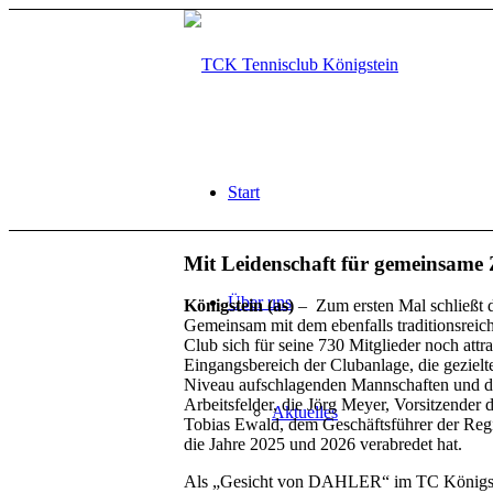
Start
Mit Leidenschaft für gemeinsame
Über uns
Königstein (as)
– Zum ersten Mal schließt d
Gemeinsam mit dem ebenfalls traditionsr
Club sich für seine 730 Mitglieder noch attr
Eingangsbereich der Clubanlage, die geziel
Niveau aufschlagenden Mannschaften und die
Arbeitsfelder, die Jörg Meyer, Vorsitzend
Aktuelles
Tobias Ewald, dem Geschäftsführer der Regi
die Jahre 2025 und 2026 verabredet hat.
Als „Gesicht von DAHLER“ im TC Königstein