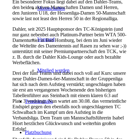
Ein besonderer Fokus liegt dabei auf den Dahler-Teams,
den beiden aktiven Mannschaften Damen und Herren,
Mannschaften
den Junioren U18, der Hessenliga-Damen 50-Mannschaft
sowie last not least den Herren 50 in der Regionalliga.
Dahler, seit 2025 Hauptsponsor des TC-Königstein (und
nur ganz nebenbei auch Platinum-Partner beim WTA 500-
Vorstand
Damenturnier in Bad Homburg, bei dem im Juni wieder
die Weltelite des Damentennis auf Rasen zu sehen war ;-))
unterstützt mit seiner Premiumpartnerschaft den TCK, wie
z. B. durch die Dahler Kids-Lounge oder auch bezahlte
Werbeflächen.
Mitglied werden
Drei der fünf Teams sind dabei noch voll auf Kurs: unsere
neue Dahler-Damen-6er-Mannschaft in der Gruppenliga
hat sich nach dem Aufstieg verstärkt; ungeschlagen haben
sie erst am vergangenen Wochenende den bisherigen
Tabellenführer aus Steinbach mit einem klaren 6:3 auf
Platz 3 verdrängt. Nun wartet am 30.08. das vermeintliche
Tennistraining
Endspiel gegen den ebenfalls noch ungeschlagenen TC
Schwalbach im Kampf um den Aufstieg in die
Verbandsliga. Dem Team um Mannschaftsführerin Isabel
Hiort herzlichen Glückwunsch und weiterhin großen
Erfolg!
Platzbuchung