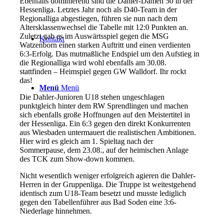
Ebenfalls dominierend sind die Dahler-Damen 50 in der
Hessenliga. Letztes Jahr noch als D40-Team in der
Regionalliga abgestiegen, führen sie nun nach dem
Altersklassenwechsel die Tabelle mit 12:0 Punkten an.
Zuletzt gab es im Auswärtsspiel gegen die MSG
Kontakt
Watzenborn einen starken Auftritt und einen verdienten
6:3-Erfolg. Das mutmaßliche Endspiel um den Aufstieg in
die Regionalliga wird wohl ebenfalls am 30.08.
stattfinden – Heimspiel gegen GW Walldorf. Ihr rockt
das!
Menü
Menü
Die Dahler-Junioren U18 stehen ungeschlagen
punktgleich hinter dem RW Sprendlingen und machen
sich ebenfalls große Hoffnungen auf den Meistertitel in
der Hessenliga. Ein 6:3 gegen den direkt Konkurrenten
aus Wiesbaden untermauert die realistischen Ambitionen.
Hier wird es gleich am 1. Spieltag nach der
Sommerpause, dem 23.08., auf der heimischen Anlage
des TCK zum Show-down kommen.
Nicht wesentlich weniger erfolgreich agieren die Dahler-
Herren in der Gruppenliga. Die Truppe ist weitestgehend
identisch zum U18-Team besetzt und musste lediglich
gegen den Tabellenführer aus Bad Soden eine 3:6-
Niederlage hinnehmen.