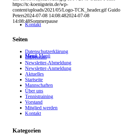
https://tc-koenigstein.de/wp-
content/uploads/2021/05/Logo-TCK_header.gif
Guido
Peters
2024-07-08 14:08:48
2024-07-08
14:08:48
Sommerpause
Kontakt
Seiten
Datenschutzerklärung
Menü
Menü
Impressum
Newsletter-Abmeldung
Newsletter-Anmeldung
Aktuelles
Startseite
Mannschaften
Über uns
Tennistraining
Vorstand
Mitglied werden
Kontakt
Kategorien