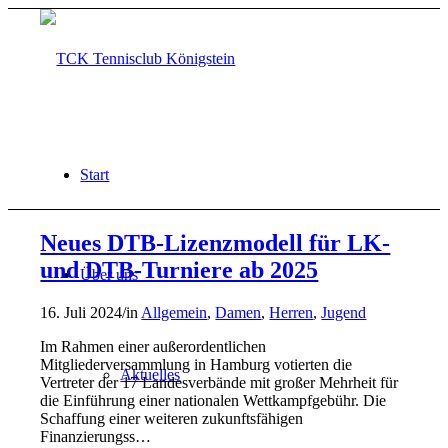
Start
Neues DTB-Lizenzmodell für LK-
und DTB-Turniere ab 2025
Über uns
16. Juli 2024
/
in
Allgemein
,
Damen
,
Herren
,
Jugend
Im Rahmen einer außerordentlichen
Mitgliederversammlung in Hamburg votierten die
Aktuelles
Vertreter der 17 Landesverbände mit großer Mehrheit für
die Einführung einer nationalen Wettkampfgebühr. Die
Schaffung einer weiteren zukunftsfähigen
Finanzierungss…