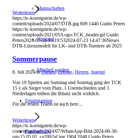
Mannschaften
Weiterlesen
https://tc-koenigstein.de/wp-
content/uploads/2024/07/DTB.jpg
609
1440
Guido Peters
https://tc-koenigstein.de/wp-
content/uploads/2021/05/Logo-TCK_header.gif
Guido
Vorstand
Peters
2024-07-16 14:19:53
2024-07-23 14:47:36
Neues
DTB-Lizenzmodell für LK- und DTB-Turniere ab 2025
Sommerpause
Mitglied werden
8. Juli 2024
/
in
Damen
,
Erfolge
,
Herren
,
Jugend
Von 19 Spielen am Samstag und Sonntag ging der TCK
15 x als Sieger vom Platz, 1 Unentschieden und 3
Niederlagen trüben die Bilanz nicht wirklich.
Tennistraining
Für die ersten Teams ist auch bere…
Weiterlesen
https://tc-koenigstein.de/wp-
content/uploads/2024/07/WhatsApp-Bild-2024-06-30-
Platzbuchung
um-15.05.01_ca2092af.jpg
1904
2048
Guido Peters