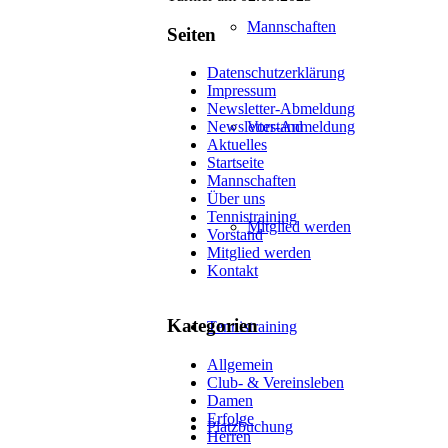
Mannschaften
Seiten
Datenschutzerklärung
Impressum
Newsletter-Abmeldung
Vorstand
Newsletter-Anmeldung
Aktuelles
Startseite
Mannschaften
Über uns
Tennistraining
Mitglied werden
Vorstand
Mitglied werden
Kontakt
Kategorien
Tennistraining
Allgemein
Club- & Vereinsleben
Damen
Erfolge
Platzbuchung
Herren