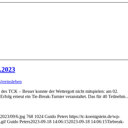
.2023
Vereinsleben
 des TCK – Besser konnte der Wettergott nicht mitspielen: am 02.
Erfolg erneut ein Tie-Break-Turnier veranstaltet. Das für 40 Teilnehm
/2023/09/6.jpg
768
1024
Guido Peters
https://tc-koenigstein.de/wp-
gif
Guido Peters
2023-09-18 14:06:15
2023-09-18 14:06:15
Tiebreak-