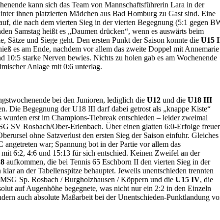
nende kann sich das Team von Mannschaftsführerin Lara in der
hinter ihnen platzierten Mädchen aus Bad Homburg zu Gast sind. Eine
auf, die nach dem vierten Sieg in der vierten Begegnung (5:1 gegen B
nden Samstag heißt es „Daumen drücken“, wenn es auswärts beim
e, Sätze und Siege geht. Den ersten Punkt der Saison konnte die
U15 I
hieß es am Ende, nachdem vor allem das zweite Doppel mit Annemarie
und 10:5 starke Nerven bewies. Nichts zu holen gab es am Wochenende
mischer Anlage mit 0:6 unterlag.
ngstwochenende bei den Junioren, lediglich die
U12
und die
U18 III
en. Die Begegnung der U18 III darf dabei getrost als „knappe Kiste“
s wurden erst im Champions-Tiebreak entschieden – leider zweimal
SG SV Rosbach/Ober-Erlenbach. Über einen glatten 6:0-Erfolge freue
berursel ohne Satzverlust den ersten Sieg der Saison einfuhr. Gleiches
C angetreten war; Spannung bot in der Partie vor allem das
 mit 6:2, 4:6 und 15:13 für sich entschied. Keinen Zweifel an der
18
aufkommen, die bei Tennis 65 Eschborn II den vierten Sieg in der
 klar an der Tabellenspitze behauptet. Jeweils unentschieden trennten
r MSG Sp. Rosbach / Burgholzhausen / Köppern und die
U15 IV
, die
lut auf Augenhöhe begegnete, was nicht nur ein 2:2 in den Einzeln
sondern auch absolute Maßarbeit bei der Unentschieden-Punktlandung v