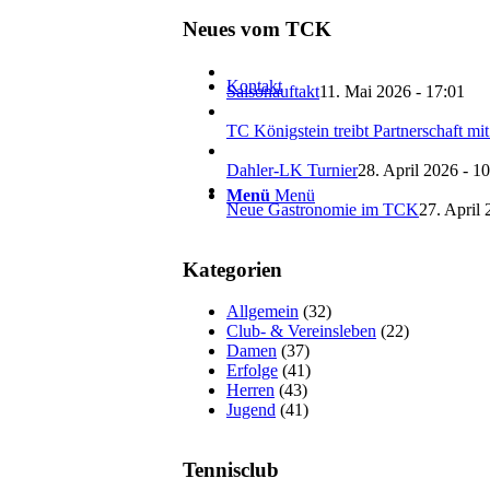
Neues vom TCK
Kontakt
Saisonauftakt
11. Mai 2026 - 17:01
TC Königstein treibt Partnerschaft mi
Dahler-LK Turnier
28. April 2026 - 1
Menü
Menü
Neue Gastronomie im TCK
27. April 
Kategorien
Allgemein
(32)
Club- & Vereinsleben
(22)
Damen
(37)
Erfolge
(41)
Herren
(43)
Jugend
(41)
Tennisclub