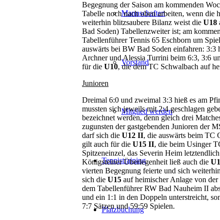
Begegnung der Saison am kommenden Woche
Mannschaften
Tabelle noch nach oben arbeiten, wenn die 
weiterhin blitzsaubere Bilanz weist die
U18
Bad Soden) Tabellenzweiter ist; am komme
Tabellenführer Tennis 65 Eschborn um Spiel
auswärts bei BW Bad Soden einfahren: 3:3 
Archner und Alessia Turrini beim 6:3, 3:6 
Vorstand
für die
U10
, die dem TC Schwalbach auf hei
Junioren
Dreimal 6:0 und zweimal 3:3 hieß es am Pfi
mussten sich jeweils mit 2:4 geschlagen geb
Mitglied werden
bezeichnet werden, denn gleich drei Matche
zugunsten der gastgebenden Junioren der M
darf sich die
U12 II
, die auswärts beim TC O
gilt auch für die
U15 II
, die beim Usinger T
Spitzeneinzel, das Severin Heim letztendlich
Tennistraining
Königsteiner Überlegenheit ließ auch die
U
vierten Begegnung feierte und sich weiterhin
sich die
U15
auf heimischer Anlage von de
dem Tabellenführer RW Bad Nauheim II abso
und ein 1:1 in den Doppeln unterstreicht, 
7:7 Sätzen und 59:59 Spielen.
Platzbuchung