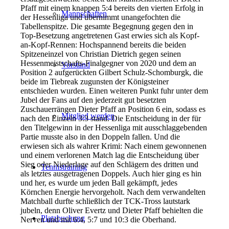
Pfaff mit einem knappen 5:4 bereits den vierten Erfolg in
Mannschaften
der Hessenliga und übernimmt unangefochten die
Tabellenspitze. Die gesamte Begegnung gegen den in
Top-Besetzung angetretenen Gast erwies sich als Kopf-
an-Kopf-Rennen: Hochspannend bereits die beiden
Spitzeneinzel von Christian Dietrich gegen seinen
Hessenmeistschafts-Finalgegner von 2020 und dem an
Vorstand
Position 2 aufgerückten Gilbert Schulz-Schomburgk, die
beide im Tiebreak zugunsten der Königsteiner
entschieden wurden. Einen weiteren Punkt fuhr unter dem
Jubel der Fans auf den jederzeit gut besetzten
Zuschauerrängen Dieter Pfaff an Position 6 ein, sodass es
Mitglied werden
nach den Einzeln 3:3 stand. Die Entscheidung in der für
den Titelgewinn in der Hessenliga mit ausschlaggebenden
Partie musste also in den Doppeln fallen. Und die
erwiesen sich als wahrer Krimi: Nach einem gewonnenen
und einem verlorenen Match lag die Entscheidung über
Sieg oder Niederlage auf den Schlägern des dritten und
Tennistraining
als letztes ausgetragenen Doppels. Auch hier ging es hin
und her, es wurde um jeden Ball gekämpft, jedes
Körnchen Energie hervorgeholt. Nach dem verwandelten
Matchball durfte schließlich der TCK-Tross lautstark
jubeln, denn Oliver Evertz und Dieter Pfaff behielten die
Platzbuchung
Nerven und mit 6:4, 5:7 und 10:3 die Oberhand.