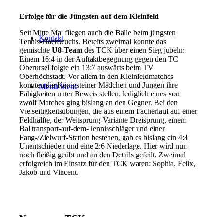
Erfolge für die Jüngsten auf dem Kleinfeld
Seit Mitte Mai fliegen auch die Bälle beim jüngsten
Kontakt
Tennis-Nachwuchs. Bereits zweimal konnte das
gemischte
U8-Team
des TCK über einen Sieg jubeln:
Einem 16:4 in der Auftaktbegegnung gegen den TC
Oberursel folgte ein 13:7 auswärts beim TV
Oberhöchstadt. Vor allem in den Kleinfeldmatches
konnten die Königsteiner Mädchen und Jungen ihre
Menü
Menü
Fähigkeiten unter Beweis stellen; lediglich eines von
zwölf Matches ging bislang an den Gegner. Bei den
Vielseitigkeitsübungen, die aus einem Fächerlauf auf einer
Feldhälfte, der Weitsprung-Variante Dreisprung, einem
Balltransport-auf-dem-Tennisschläger und einer
Fang-/Zielwurf-Station bestehen, gab es bislang ein 4:4
Unentschieden und eine 2:6 Niederlage. Hier wird nun
noch fleißig geübt und an den Details gefeilt. Zweimal
erfolgreich im Einsatz für den TCK waren: Sophia, Felix,
Jakob und Vincent.