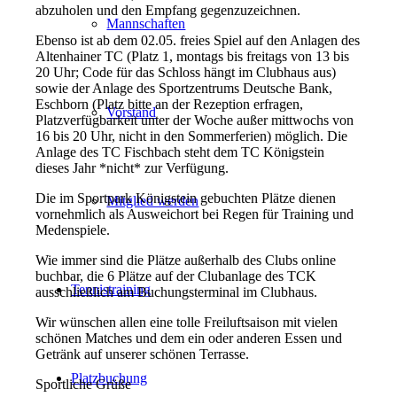
abzuholen und den Empfang gegenzuzeichnen.
Mannschaften
Ebenso ist ab dem 02.05. freies Spiel auf den Anlagen des
Altenhainer TC (Platz 1, montags bis freitags von 13 bis
20 Uhr; Code für das Schloss hängt im Clubhaus aus)
sowie der Anlage des Sportzentrums Deutsche Bank,
Eschborn (Platz bitte an der Rezeption erfragen,
Vorstand
Platzverfügbarkeit unter der Woche außer mittwochs von
16 bis 20 Uhr, nicht in den Sommerferien) möglich. Die
Anlage des TC Fischbach steht dem TC Königstein
dieses Jahr *nicht* zur Verfügung.
Die im Sportpark Königstein gebuchten Plätze dienen
Mitglied werden
vornehmlich als Ausweichort bei Regen für Training und
Medenspiele.
Wie immer sind die Plätze außerhalb des Clubs online
buchbar, die 6 Plätze auf der Clubanlage des TCK
Tennistraining
ausschließlich am Buchungsterminal im Clubhaus.
Wir wünschen allen eine tolle Freiluftsaison mit vielen
schönen Matches und dem ein oder anderen Essen und
Getränk auf unserer schönen Terrasse.
Platzbuchung
Sportliche Grüße