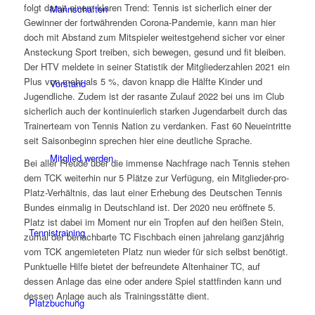
folgt damit einem klaren Trend: Tennis ist sicherlich einer der
Mannschaften
Gewinner der fortwährenden Corona-Pandemie, kann man hier
doch mit Abstand zum Mitspieler weitestgehend sicher vor einer
Ansteckung Sport treiben, sich bewegen, gesund und fit bleiben.
Der HTV meldete in seiner Statistik der Mitgliederzahlen 2021 ein
Plus von mehr als 5 %, davon knapp die Hälfte Kinder und
Vorstand
Jugendliche. Zudem ist der rasante Zulauf 2022 bei uns im Club
sicherlich auch der kontinuierlich starken Jugendarbeit durch das
Trainerteam von Tennis Nation zu verdanken. Fast 60 Neueintritte
seit Saisonbeginn sprechen hier eine deutliche Sprache.
Mitglied werden
Bei aller Freude über die immense Nachfrage nach Tennis stehen
dem TCK weiterhin nur 5 Plätze zur Verfügung, ein Mitglieder-pro-
Platz-Verhältnis, das laut einer Erhebung des Deutschen Tennis
Bundes einmalig in Deutschland ist. Der 2020 neu eröffnete 5.
Platz ist dabei im Moment nur ein Tropfen auf den heißen Stein,
Tennistraining
zumal der benachbarte TC Fischbach einen jahrelang ganzjährig
vom TCK angemieteten Platz nun wieder für sich selbst benötigt.
Punktuelle Hilfe bietet der befreundete Altenhainer TC, auf
dessen Anlage das eine oder andere Spiel stattfinden kann und
dessen Anlage auch als Trainingsstätte dient.
Platzbuchung