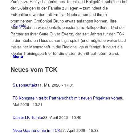
Zurück zu Emily: Läuferisches Talent und Ballgefühl scheinen bei
der 5-Jährigen in der Familie zu liegen – zumindest die
Fußballfans werden mit Emilys Nachnamen und ihrem
prominenten Großonkel Bruno etwas anfangen können. Ihre
Kontakt
Mutter Sabrina war ebenfalls passionierte Ballsportlerin. Und der
Partner an ihrer Seite Oliver Evertz, der seit Jahren für den TCK
in der höchsten Hessischen Liga spielt (und möglicherweise bald
mit seiner Mannschaft in die Regionalliga aufsteigt) fungiert als
idealer Trainingspartner für die ersten Schritt auf rotem Sand.
Menü
Neues vom TCK
Saisonauftakt
11. Mai 2026 - 17:01
TC Königstein treibt Partnerschaft mit neuen Projekten voran
8.
Mai 2026 - 13:21
Dahler-LK Turnier
28. April 2026 - 10:49
Neue Gastronomie im TCK
27. April 2026 - 15:33