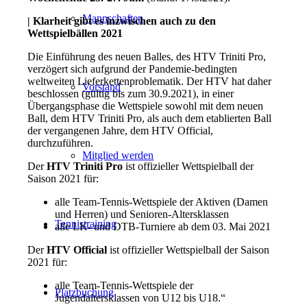
Mannschaften
| Klarheit gibt es inzwischen auch zu den
Wettspielbällen 2021
Die Einführung des neuen Balles, des HTV Triniti Pro,
verzögert sich aufgrund der Pandemie-bedingten
weltweiten Lieferkettenproblematik. Der HTV hat daher
Vorstand
beschlossen (gültig bis zum 30.9.2021), in einer
Übergangsphase die Wettspiele sowohl mit dem neuen
Ball, dem HTV Triniti Pro, als auch dem etablierten Ball
der vergangenen Jahre, dem HTV Official,
durchzuführen.
Mitglied werden
Der
HTV Triniti Pro
ist offizieller Wettspielball der
Saison 2021 für:
alle Team-Tennis-Wettspiele der Aktiven (Damen
und Herren) und Senioren-Altersklassen
Tennistraining
alle LK- und DTB-Turniere ab dem 03. Mai 2021
Der
HTV Official
ist offizieller Wettspielball der Saison
2021 für:
alle Team-Tennis-Wettspiele der
Platzbuchung
Jugendaltersklassen von U12 bis U18.“