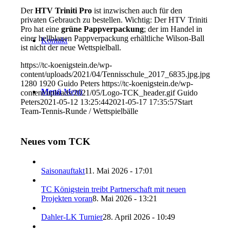
Der
HTV Triniti Pro
ist inzwischen auch für den
privaten Gebrauch zu bestellen. Wichtig: Der HTV Triniti
Pro hat eine
grüne Pappverpackung
; der im Handel in
einer hellblauen Pappverpackung erhältliche Wilson-Ball
Kontakt
ist nicht der neue Wettspielball.
https://tc-koenigstein.de/wp-
content/uploads/2021/04/Tennisschule_2017_6835.jpg.jpg
1280
1920
Guido Peters
https://tc-koenigstein.de/wp-
Menü
Menü
content/uploads/2021/05/Logo-TCK_header.gif
Guido
Peters
2021-05-12 13:25:44
2021-05-17 17:35:57
Start
Team-Tennis-Runde / Wettspielbälle
Neues vom TCK
Saisonauftakt
11. Mai 2026 - 17:01
TC Königstein treibt Partnerschaft mit neuen
Projekten voran
8. Mai 2026 - 13:21
Dahler-LK Turnier
28. April 2026 - 10:49