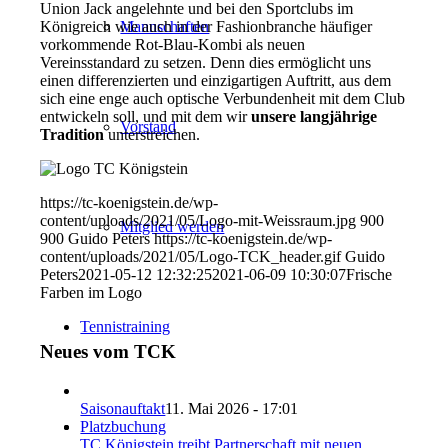
Union Jack angelehnte und bei den Sportclubs im
Mannschaften
Königreich wie auch in der Fashionbranche häufiger
vorkommende Rot-Blau-Kombi als neuen
Vereinsstandard zu setzen. Denn dies ermöglicht uns
einen differenzierten und einzigartigen Auftritt, aus dem
sich eine enge auch optische Verbundenheit mit dem Club
entwickeln soll, und mit dem wir
unsere langjährige
Vorstand
Tradition
unterstreichen.
https://tc-koenigstein.de/wp-
content/uploads/2021/05/Logo-mit-Weissraum.jpg
900
Mitglied werden
900
Guido Peters
https://tc-koenigstein.de/wp-
content/uploads/2021/05/Logo-TCK_header.gif
Guido
Peters
2021-05-12 12:32:25
2021-06-09 10:30:07
Frische
Farben im Logo
Tennistraining
Neues vom TCK
Saisonauftakt
11. Mai 2026 - 17:01
Platzbuchung
TC Königstein treibt Partnerschaft mit neuen