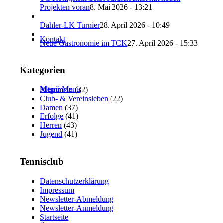
Projekten voran
8. Mai 2026 - 13:21
Dahler-LK Turnier
28. April 2026 - 10:49
Kontakt
Neue Gastronomie im TCK
27. April 2026 - 15:33
Kategorien
Menü
Menü
Allgemein
(32)
Club- & Vereinsleben
(22)
Damen
(37)
Erfolge
(41)
Herren
(43)
Jugend
(41)
Tennisclub
Datenschutzerklärung
Impressum
Newsletter-Abmeldung
Newsletter-Anmeldung
Startseite